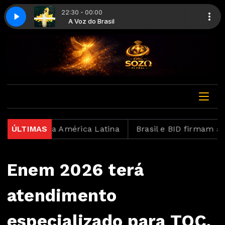
22:30 - 00:00
ue Dança
Gospel
asil
A Voz do Brasil
Eyshila - Geração Que Dança
Cantoras da Música Gospel
urança na América Latina
ÚLTIMAS
Brasil e BID firmam acordo
Enem 2026 terá
atendimento
especializado para TOC,