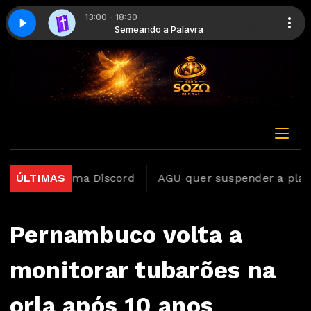
13:00 - 18:30
- Parte 11
ra
Semeando a Palavra
Semeando a palavra - Parte 11
 plataforma Discord
ÚLTIMAS
AGU quer suspender a plataforma
Pernambuco volta a
monitorar tubarões na
orla após 10 anos