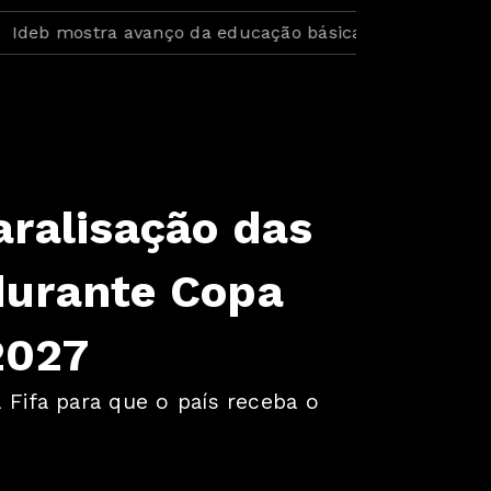
mostra avanço da educação básica no país
BID ampli
aralisação das
durante Copa
2027
Fifa para que o país receba o