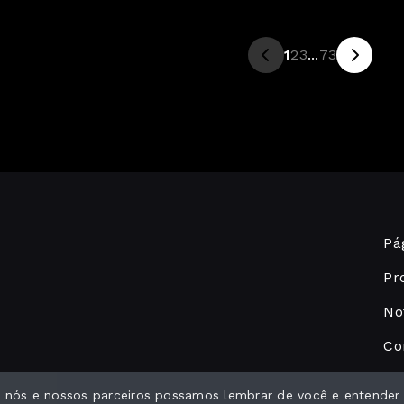
1
2
3
...
73
Pág
Pr
No
Co
ue nós e nossos parceiros possamos lembrar de você e entender