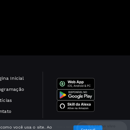
ina Inicial
ogramação
tícias
ntato
Chat ao vivo
 como você usa o site. Ao
Com a tecnologia