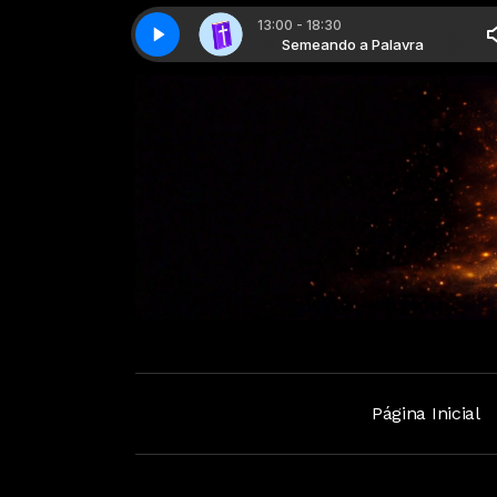
13:00 - 18:30
Semeando a Palavra
Semeando a palavra - Parte 01
Semeando a Palavra
Semeando a palavra - Parte 01
Página Inicial