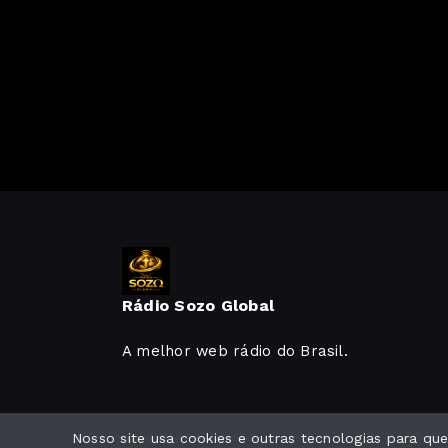
Rádio Sozo Global
A melhor web rádio do Brasil.
Nosso site usa cookies e outras tecnologias para q
Todos os direitos reservados.