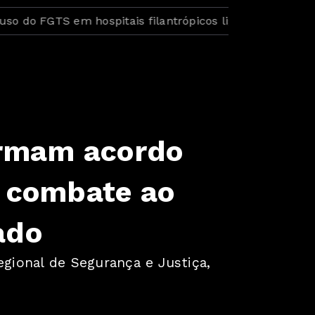
FGTS em hospitais filantrópicos ligados ao SUS
CBF r
firmam acordo
r combate ao
ado
egional de Segurança e Justiça,