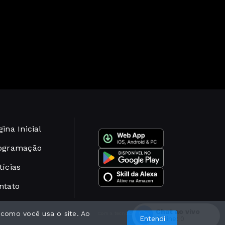
ina Inicial
ogramação
tícias
ntato
Chat ao vivo
 como você usa o site. Ao
Com a tecnologia
Entendi
Online:
0