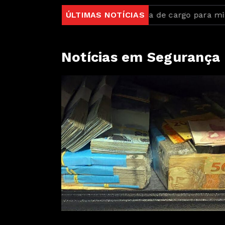
i do Frete
PGR pede perda de cargo para ministro 
ÚLTIMAS NOTÍCIAS
Notícias em Segurança