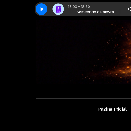
13:00 - 18:30
Semeando a palavra - Parte 08
Semeando a Palavra
Semeando a Palavra
Semeando a palavra - Parte 08
Página Inicial