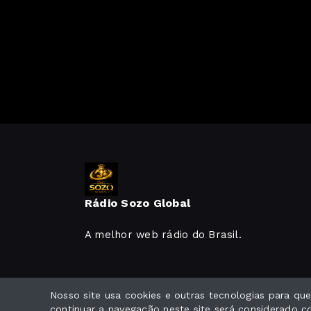
Rádio Sozo Global
A melhor web rádio do Brasil.
Nosso site usa cookies e outras tecnologias para q
Todos os direitos reservados.
continuar a navegação neste site será considerado 