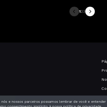
1
2
3
Pág
Pr
No
Co
ue nós e nossos parceiros possamos lembrar de você e entender
como consentimento implícito à nossa
política de privacidade
.