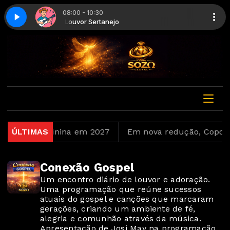
08:00 - 10:30
rte 5
ejo
Louvor Sertanejo
Louvor sertanejo - Parte 5
te Copa Feminina em 2027
ÚLTIMAS
Em nova redução, Copom b
Conexão Gospel
Um encontro diário de louvor e adoração.
Uma programação que reúne sucessos
atuais do gospel e canções que marcaram
gerações, criando um ambiente de fé,
alegria e comunhão através da música.
Apresentação de Josi May na programação