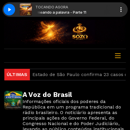
TOCANDO AGORA
te 11
Semeando a Palavra
Semeando a palavra - Parte 11
inscrição
ÚLTIMAS
Estado de São Paulo confirma 23 casos de
A Voz do Brasil
Informações oficiais dos poderes da
República em um programa tradicional do
rádio brasileiro. O noticiário apresenta as
principais ações do Governo Federal, do
Congresso Nacional e do Poder Judiciário,
levando ao público conteúdos institucionais