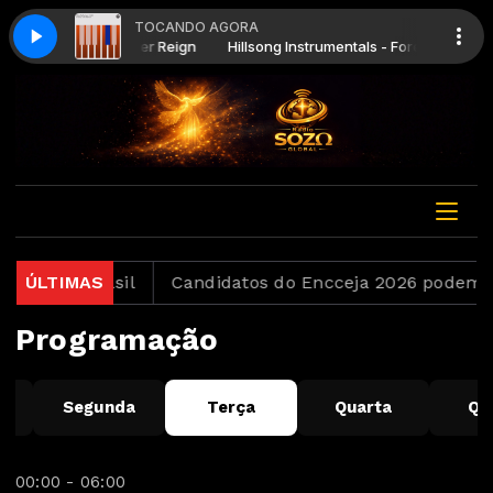
TOCANDO AGORA
nstrumentals - Forever Reign
Hillsong Instrumentals - Forever Reign
cord no Brasil
ÚLTIMAS
Candidatos do Encceja 2026 podem con
Programação
o
Segunda
Terça
Quarta
Qu
00:00 - 06:00