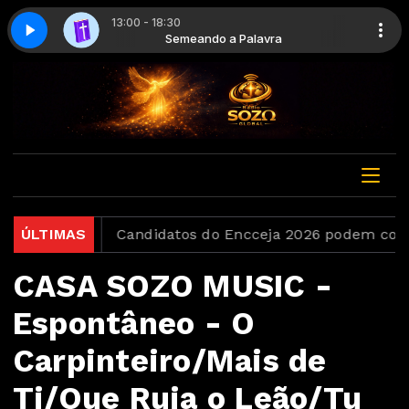
13:00 - 18:30
avra - Parte 04
alavra
Semeando a Palavra
Semeando a palavra - Parte 04
no Brasil
ÚLTIMAS
Candidatos do Encceja 2026 podem consult
CASA SOZO MUSIC -
Espontâneo - O
Carpinteiro/Mais de
Ti/Que Ruja o Leão/Tu