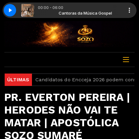
00:00 - 06:00
Música Gospel
es - Deus De Perto
Cantoras da Música Gospel
Gabriela Gomes - Deus De Perto
o Brasil
ÚLTIMAS
Candidatos do Encceja 2026 podem consulta
PR. EVERTON PEREIRA |
HERODES NÃO VAI TE
MATAR | APOSTÓLICA
SOZO SUMARÉ