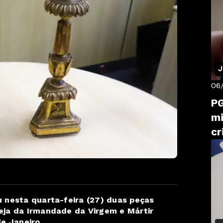
J
06
PG
mi
cr
u nesta quarta-feira (27) duas peças
eja da Irmandade da Virgem e Mártir
de Janeiro.