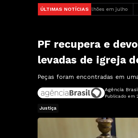
peram depósitos em R$ 7,15 bilhões em julho
ÚLTIMAS NOTÍCIAS
“Super 
PF recupera e devo
levadas de igreja d
Peças foram encontradas em uma
Agência Brasi
Publicado em 
Justiça