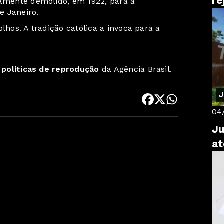
re
tamente demolido, em 1922, para a
e Janeiro.
lhos. A tradição católica a invoca para a
s
políticas de reprodução
da Agência Brasil.
J
04
Ju
at