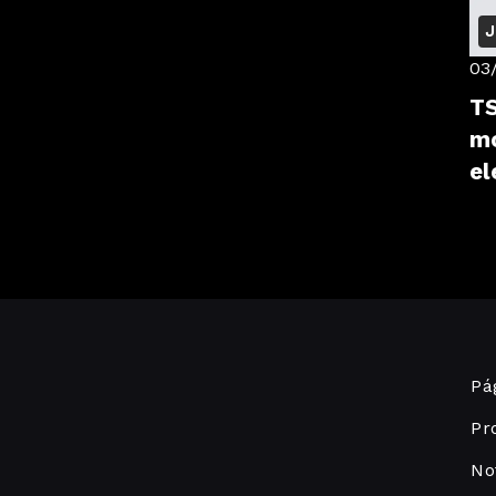
J
03
TS
mo
el
Pág
Pr
No