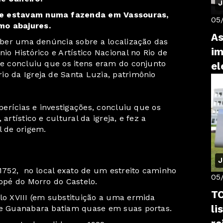
J
que estavam numa fazenda em Vassouras,
05
mo abajures.
As
ceber uma denúncia sobre a localização das
im
io Histórico e Artístico Nacional no Rio de
 e concluiu que os itens eram do conjunto
el
io da Igreja de Santa Luzia, patrimônio
 perícias e investigações, concluiu que os
artístico e cultural da igreja, e fez a
l de origem.
J
 1752, no local exato de um estreito caminho
05
sopé do Morro do Castelo.
TC
ulo XVIII (em substituição a uma ermida
li
 de Guanabara batiam quase em suas portas.