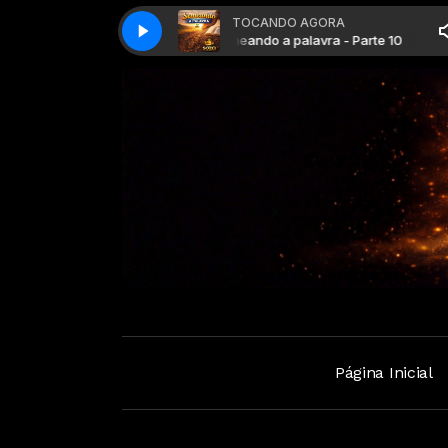
TOCANDO AGORA
emeando a Palavra
emeando a palavra - Parte 10
Semeando a Palavra
Semeando a palavra - Parte 10
Página Inicial