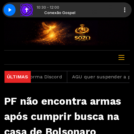
10:30 - 12:00
rte 3
pel
Conexão Gospel
Conexão gospel - Parte 3
ga plataforma Discord
ÚLTIMAS
AGU quer suspender a platafor
PF não encontra armas
após cumprir busca na
casa de Bolsonaro